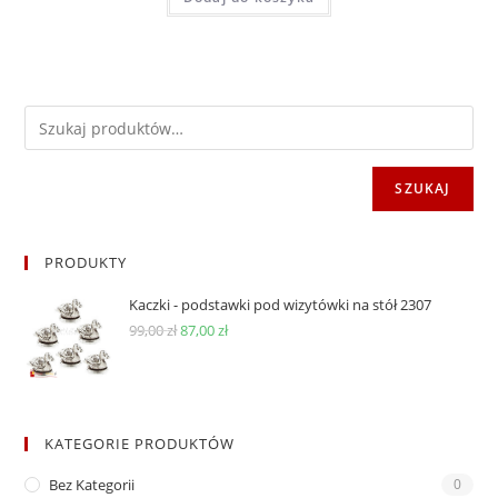
SZUKAJ
PRODUKTY
Kaczki - podstawki pod wizytówki na stół 2307
Pierwotna
Aktualna
99,00
zł
87,00
zł
cena
cena
wynosiła:
wynosi:
99,00 zł.
87,00 zł.
KATEGORIE PRODUKTÓW
Bez Kategorii
0