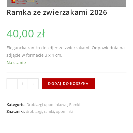
Ramka ze zwierzakami 2026
40,00
zł
Elegancka ramka do zdjęć ze zwierzakami. Odpowiednia na
zdjęcie w formacie 3 x 4 cm.
Na stanie
ilość
-
+
DODAJ DO KOSZYKA
Ramka
ze
zwierzakami
Kategorie:
Drobiazgi upominkowe
,
Ramki
Znaczniki:
2026
drobiazgi
,
ramki
,
upominki