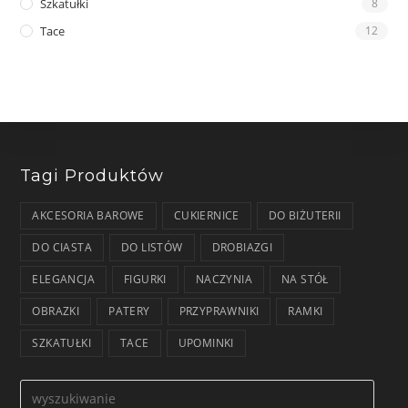
Szkatułki
8
Tace
12
Tagi Produktów
AKCESORIA BAROWE
CUKIERNICE
DO BIŻUTERII
DO CIASTA
DO LISTÓW
DROBIAZGI
ELEGANCJA
FIGURKI
NACZYNIA
NA STÓŁ
OBRAZKI
PATERY
PRZYPRAWNIKI
RAMKI
SZKATUŁKI
TACE
UPOMINKI
Formularz