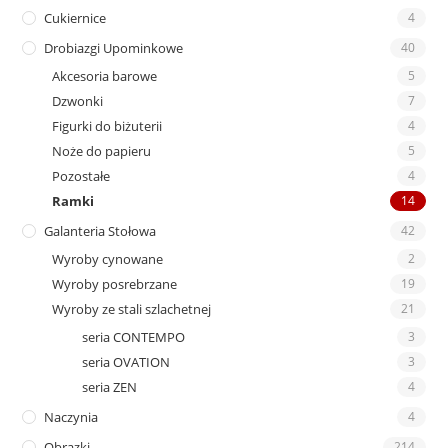
Cukiernice
4
Drobiazgi Upominkowe
40
Akcesoria barowe
5
Dzwonki
7
Figurki do biżuterii
4
Noże do papieru
5
Pozostałe
4
Ramki
14
Galanteria Stołowa
42
Wyroby cynowane
2
Wyroby posrebrzane
19
Wyroby ze stali szlachetnej
21
seria CONTEMPO
3
seria OVATION
3
seria ZEN
4
Naczynia
4
Obrazki
214