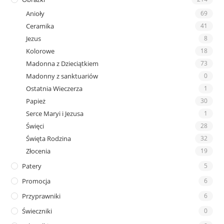
Anioły
69
Ceramika
41
Jezus
8
Kolorowe
18
Madonna z Dzieciątkiem
73
Madonny z sanktuariów
0
Ostatnia Wieczerza
1
Papież
30
Serce Maryi i Jezusa
1
Święci
28
Święta Rodzina
32
Złocenia
19
Patery
5
Promocja
6
Przyprawniki
6
Świeczniki
0