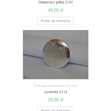
Otwieracz piłka 2137
49,00
zł
Dodaj do koszyka
Drobiazgi upominkowe
,
Pozostałe
Lusterko 2113
29,90
zł
Dodaj do koszyka