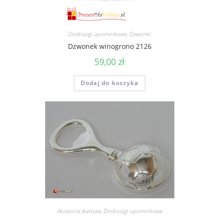
Drobiazgi upominkowe
,
Dzwonki
Dzwonek winogrono 2126
59,00
zł
Dodaj do koszyka
Akcesoria barowe
,
Drobiazgi upominkowe