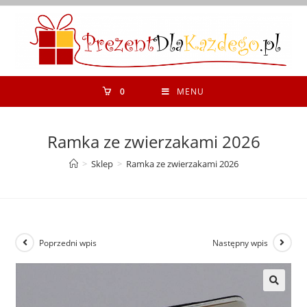
Koniec
treści
0
MENU
Ramka ze zwierzakami 2026
>
Sklep
>
Ramka ze zwierzakami 2026
Poprzedni wpis
Następny wpis