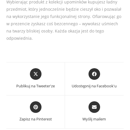
Wybierając produkt z kolekcji upominków kupujesz ładny
przedmiot, który jednocześnie będzie cieszył oko i pozwalał
na wykorzystanie jego funkcjonalnej strony. Ofiarowując go
w prezencie zyskasz coś bezcennego – wywołasz uśmiech
na twarzy bliskiej osoby. Każda okazja jest do tego
odpowiednia.
Opens
Opens
in
in
a
a
Publikuj na Tweeter'ze
Udostępnij na Facebook'u
new
new
window
window
Opens
Opens
in
in
a
a
Zapisz na Pinterest
Wyślij mailem
new
new
window
window