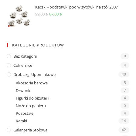
Kaczki - podstawki pod wizytówki na stół 2307
Pierwotna
Aktualna
99,00
zł
87,00
zł
cena
cena
wynosiła:
wynosi:
99,00 zł.
87,00 zł.
KATEGORIE PRODUKTÓW
Bez Kategorii
0
Cukiernice
4
Drobiazgi Upominkowe
40
Akcesoria barowe
5
Dzwonki
7
Figurki do biżuterii
4
Noże do papieru
5
Pozostałe
4
Ramki
14
Galanteria Stołowa
42