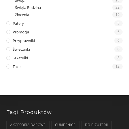
Święci
28
Święta Rodzina
32
Złocenia
19
Patery
5
Promocja
6
Przyprawniki
6
Świeczniki
0
Szkatułki
8
Tace
12
Tagi Produktów
AKCESORIA BAROWE
CUKIERNICE
DO BIŻUTERII