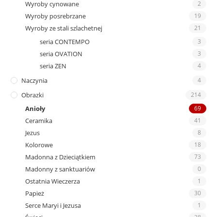
Wyroby cynowane
2
Wyroby posrebrzane
19
Wyroby ze stali szlachetnej
21
seria CONTEMPO
3
seria OVATION
3
seria ZEN
4
Naczynia
4
Obrazki
214
Anioły
69
Ceramika
41
Jezus
8
Kolorowe
18
Madonna z Dzieciątkiem
73
Madonny z sanktuariów
0
Ostatnia Wieczerza
1
Papież
30
Serce Maryi i Jezusa
1