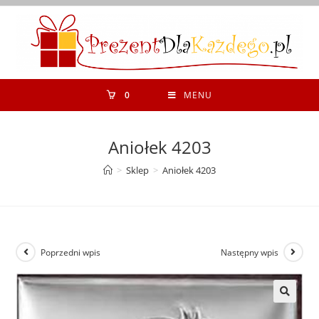
Koniec
treści
0
MENU
Aniołek 4203
>
Sklep
>
Aniołek 4203
Poprzedni wpis
Następny wpis