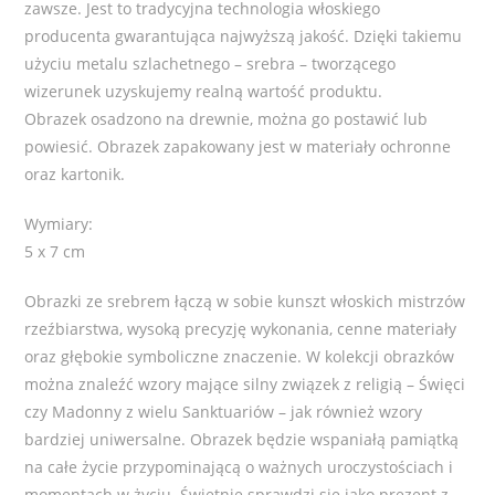
zawsze. Jest to tradycyjna technologia włoskiego
producenta gwarantująca najwyższą jakość. Dzięki takiemu
użyciu metalu szlachetnego – srebra – tworzącego
wizerunek uzyskujemy realną wartość produktu.
Obrazek osadzono na drewnie, można go postawić lub
powiesić. Obrazek zapakowany jest w materiały ochronne
oraz kartonik.
Wymiary:
5 x 7 cm
Obrazki ze srebrem łączą w sobie kunszt włoskich mistrzów
rzeźbiarstwa, wysoką precyzję wykonania, cenne materiały
oraz głębokie symboliczne znaczenie. W kolekcji obrazków
można znaleźć wzory mające silny związek z religią – Święci
czy Madonny z wielu Sanktuariów – jak również wzory
bardziej uniwersalne. Obrazek będzie wspaniałą pamiątką
na całe życie przypominającą o ważnych uroczystościach i
momentach w życiu. Świetnie sprawdzi się jako prezent z