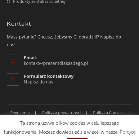
Produkty ze stali szlachetnej
Kontakt
Masz pytanie? Chcesz, żebyśmy Ci doradzili? Napisz do
nas!
Email:
Opens
kontakt@prezentdlakazdego.pl
in
your
Formularz kontaktowy
application
Napisz do nas!
Regulamin
Polityka prywatności
Polityka Cookies
Dostawa i forma płatności
Ta strona używa plików cookies w celu lepszego
Copyright 2019 prezentdlakazdego.pl. Wszelkie prawa zastrzeżone.
funkcjonowania. Możesz dowiedzieć się więcej w naszej
Polityce