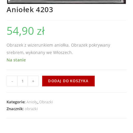
Aniołek 4203
54,90
zł
Obrazek z wizerunkiem aniołka. Obrazek pokrywany
srebrem, wykonany we Włoszech.
Na stanie
ilość
-
+
DODAJ DO KOSZYKA
Aniołek
4203
Kategorie:
Anioły
,
Obrazki
Znacznik:
obrazki