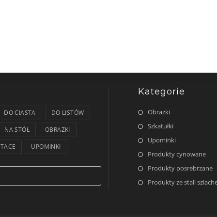
Kategorie
Obrazki
DO CIASTA
DO LISTÓW
Szkatułki
NA STÓŁ
OBRAZKI
Upominki
TACE
UPOMINKI
Produkty cynowane
Produkty posrebrzane
Produkty ze stali szlach