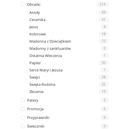
Obrazki
214
Anioły
69
Ceramika
41
Jezus
8
Kolorowe
18
Madonna z Dzieciątkiem
73
Madonny z sanktuariów
0
Ostatnia Wieczerza
1
Papież
30
Serce Maryi i Jezusa
1
Święci
28
Święta Rodzina
32
Złocenia
19
Patery
5
Promocja
6
Przyprawniki
6
Świeczniki
0