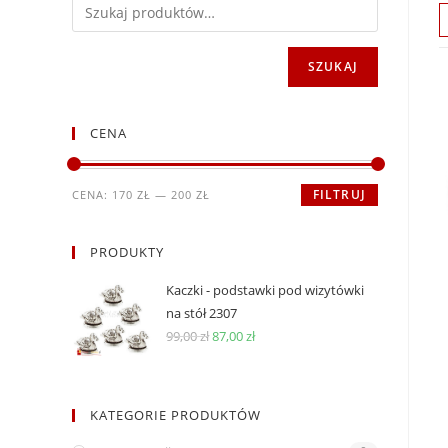
SZUKAJ
CENA
Cena
Cena
FILTRUJ
CENA:
170 ZŁ
—
200 ZŁ
min
max
PRODUKTY
Kaczki - podstawki pod wizytówki
na stół 2307
Pierwotna
Aktualna
99,00
zł
87,00
zł
cena
cena
wynosiła:
wynosi:
99,00 zł.
87,00 zł.
KATEGORIE PRODUKTÓW