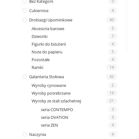
Bez Kategorii
0
Cukiernice
4
Drobiazgi Upominkowe
40
Akcesoria barowe
5
Dzwonki
7
Figurki do biżuterii
4
Noże do papieru
5
Pozostałe
4
Ramki
14
Galanteria Stołowa
42
Wyroby cynowane
2
Wyroby posrebrzane
19
Wyroby ze stali szlachetnej
21
seria CONTEMPO
3
seria OVATION
3
seria ZEN
4
Naczynia
4