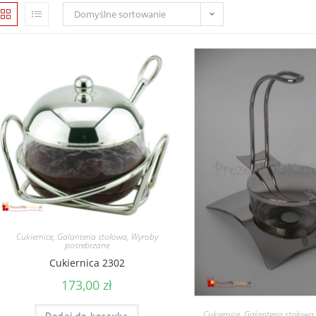
Domyślne sortowanie
Cukiernice
,
Galanteria stołowa
,
Wyroby
posrebrzane
Cukiernica 2302
173,00
zł
Cukiernice
,
Galanteria stołowa
Dodaj do koszyka