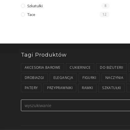
Szkatułki
8
Tace
12
Tagi Produktów
AKCESORIA BAROWE
CUKIERNICE
DO BIŻUTERII
DROBIAZGI
ELEGANCJA
FIGURKI
NACZYNIA
PATERY
PRZYPRAWNIKI
RAMKI
SZKATUŁKI
Formularz
wyszukiwania