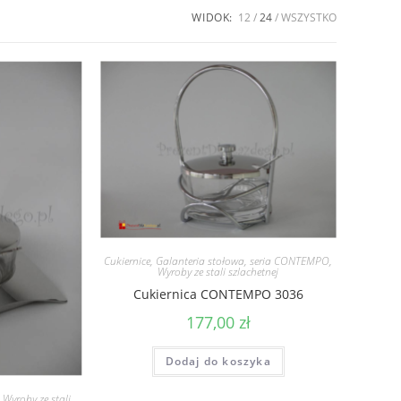
WIDOK:
12
24
WSZYSTKO
Cukiernice
,
Galanteria stołowa
,
seria CONTEMPO
,
Wyroby ze stali szlachetnej
Cukiernica CONTEMPO 3036
177,00
zł
Dodaj do koszyka
,
Wyroby ze stali