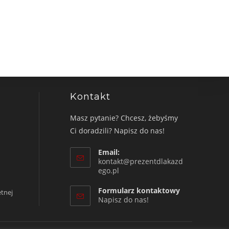
Kontakt
Masz pytanie? Chcesz, żebyśmy
Ci doradzili? Napisz do nas!
Email:
kontakt@prezentdlakazd
Opens
ego.pl
in
your
Formularz kontaktowy
etnej
application
Napisz do nas!