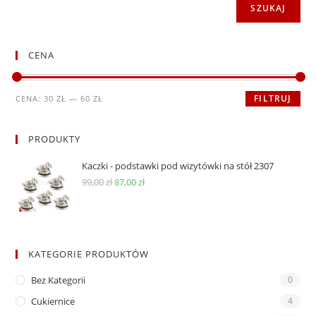
SZUKAJ
CENA
Cena
Cena
FILTRUJ
CENA:
30 ZŁ
—
60 ZŁ
min
max
PRODUKTY
Kaczki - podstawki pod wizytówki na stół 2307
Pierwotna
Aktualna
99,00
zł
87,00
zł
cena
cena
wynosiła:
wynosi:
99,00 zł.
87,00 zł.
KATEGORIE PRODUKTÓW
Bez Kategorii
0
Cukiernice
4