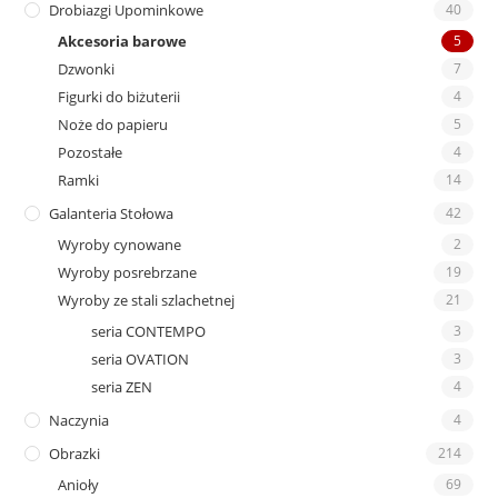
Drobiazgi Upominkowe
40
Akcesoria barowe
5
Dzwonki
7
Figurki do biżuterii
4
Noże do papieru
5
Pozostałe
4
Ramki
14
Galanteria Stołowa
42
Wyroby cynowane
2
Wyroby posrebrzane
19
Wyroby ze stali szlachetnej
21
seria CONTEMPO
3
seria OVATION
3
seria ZEN
4
Naczynia
4
Obrazki
214
Anioły
69