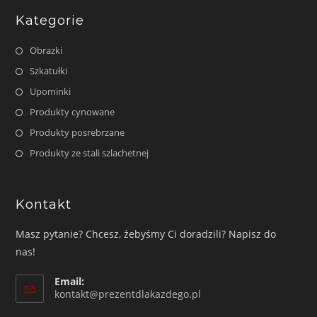
Kategorie
Obrazki
Szkatułki
Upominki
Produkty cynowane
Produkty posrebrzane
Produkty ze stali szlachetnej
Kontakt
Masz pytanie? Chcesz, żebyśmy Ci doradzili? Napisz do
nas!
Email:
Opens
kontakt@prezentdlakazdego.pl
in