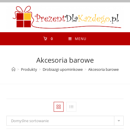
Koniec
treści
0
MENU
Akcesoria barowe
>
Produkty
>
Drobiazgi upominkowe
>
Akcesoria barowe
Domyślne sortowanie