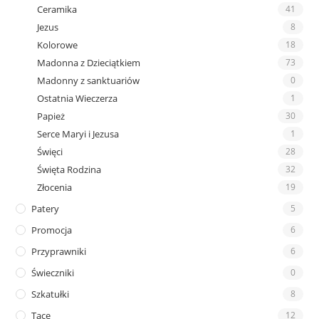
Ceramika
41
Jezus
8
Kolorowe
18
Madonna z Dzieciątkiem
73
Madonny z sanktuariów
0
Ostatnia Wieczerza
1
Papież
30
Serce Maryi i Jezusa
1
Święci
28
Święta Rodzina
32
Złocenia
19
Patery
5
Promocja
6
Przyprawniki
6
Świeczniki
0
Szkatułki
8
Tace
12