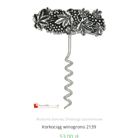
Akcesoria barowe
,
Drobiazgi upominkowe
Korkociąg winogrono 2139
53,00
zł